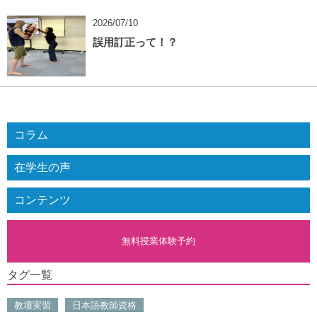
2026/07/10
誤用訂正って！？
コラム
在学生の声
コンテンツ
無料授業体験予約
タグ一覧
教壇実習
日本語教師資格