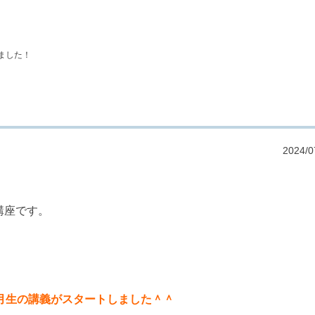
ました！
！
2024/0
講座です。
７月生の講義がスタートしました＾＾