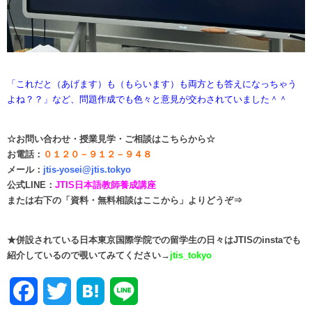
「これだと（あげます）も（もらいます）も両方とも答えになっちゃう
よね？？」など、問題作成でも色々と意見が交わされていました＾＾
☆
お問い合わせ・授業見学・ご相談はこちらから☆
お電話：
０１２０－９１２－９４８
メール：
jtis-yosei@jtis.tokyo
公式LINE：
JTIS日本語教師養成講座
または右下の「資料・無料相談はここから」よりどうぞ⇒
★併設されている日本東京国際学院での留学生の日々はJTISのinstaでも
紹介しているので覗いてみてください→
jtis_tokyo
Facebook
Twitter