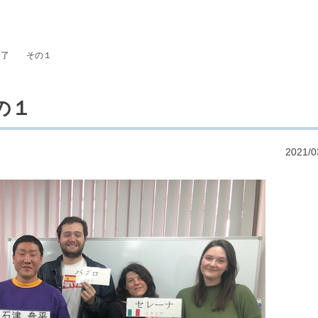
修了 その１
の１
2021/0