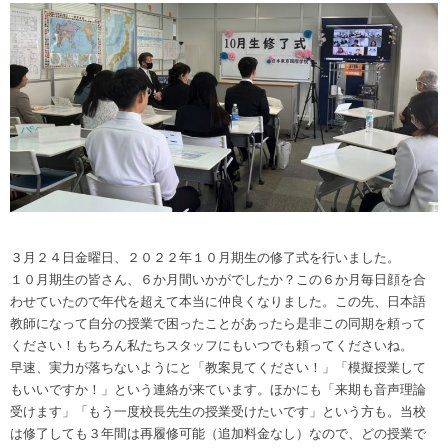
３月２４日金曜日、２０２２年１０月期生の修了式を行いました。
１０月期生の皆さん、６か月間いかがでしたか？この６か月毎日顔を合
わせていたので年代を超えて本当に仲良くなりました。この先、日本語
教師になって自分の授業で困ったことがあったら是非この同期を頼って
ください！もちろん私たちスタッフにもいつでも頼ってくださいね。
早速、実力が落ちないようにと「教案見てください！」「模擬授業して
もいいですか！」という連絡が来ています。ほかにも「来期も音声理論
受けます」「もう一度校長先生の授業受けたいです」という方も。当校
は修了しても３年間は再履修可能（追加料金なし）なので、どの授業で