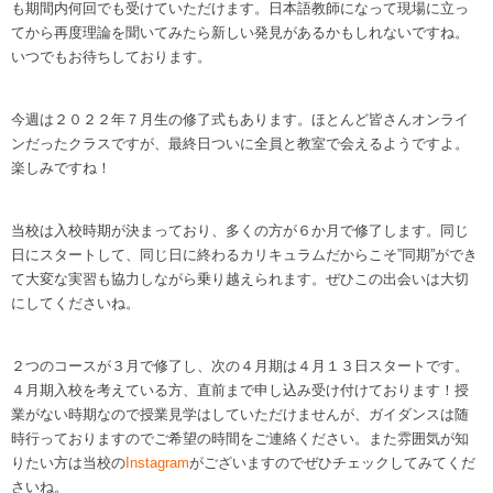
も期間内何回でも受けていただけます。日本語教師になって現場に立っ
てから再度理論を聞いてみたら新しい発見があるかもしれないですね。
いつでもお待ちしております。
今週は２０２２年７月生の修了式もあります。ほとんど皆さんオンライ
ンだったクラスですが、最終日ついに全員と教室で会えるようですよ。
楽しみですね！
当校は入校時期が決まっており、多くの方が６か月で修了します。同じ
日にスタートして、同じ日に終わるカリキュラムだからこそ”同期”ができ
て大変な実習も協力しながら乗り越えられます。ぜひこの出会いは大切
にしてくださいね。
２つのコースが３月で修了し、次の４月期は４月１３日スタートです。
４月期入校を考えている方、直前まで申し込み受け付けております！授
業がない時期なので授業見学はしていただけませんが、ガイダンスは随
時行っておりますのでご希望の時間をご連絡ください。また雰囲気が知
りたい方は当校の
Instagram
がございますのでぜひチェックしてみてくだ
さいね。