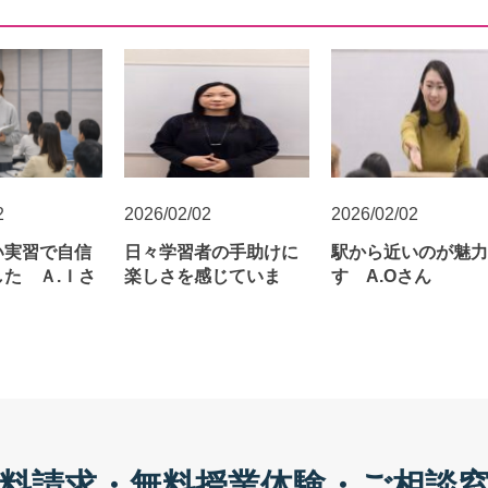
2
2026/02/02
2026/02/02
い実習で自信
日々学習者の手助けに
駅から近いのが魅力
た Ａ.Ｉさ
楽しさを感じていま
す A.Oさん
す Ａ.Ｙさん
料請求・無料授業体験・ご相談