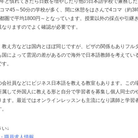
半年と慣れてきたら日数を増やしたり他の日本語学校で兼務した
コマ45～50分の学校が多く、間に休憩をはさんで4コマ（約3
都圏で平均1800円～となっています。授業以外の採点や引継
異なりますのでよく確認が必要です。
、教え方などは国内とほぼ同じですが、ビザの関係もありフル
も国によって雲泥の差があるので海外で日本語教師を考えてい
です。
の会社員などにビジネス日本語を教える教室もあります。この
所属して外国人に教える形と自分で学習者を募集し個人同士の
ります。最近ではオンラインレッスンも主流になり講師と学習
す。
い↓
師・職員求人情報