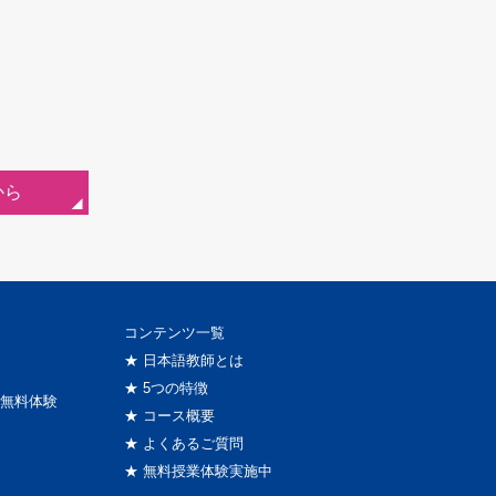
、
から
コンテンツ一覧
★ 日本語教師とは
★ 5つの特徴
無料体験
★ コース概要
★ よくあるご質問
★ 無料授業体験実施中