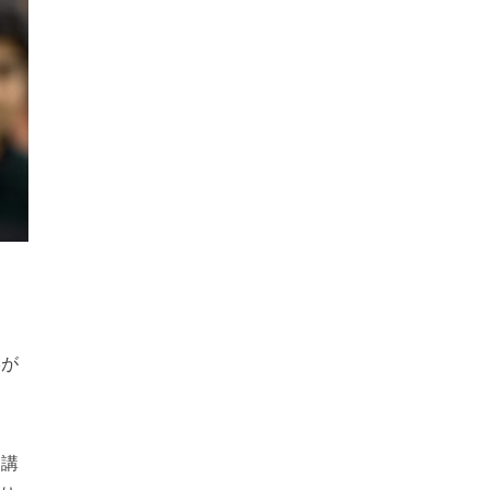
形が
勤講