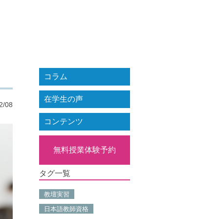
コラム
在学生の声
2/08
コンテンツ
無料授業体験予約
タグ一覧
教壇実習
日本語教師資格