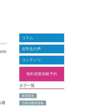
コラム
在学生の声
9/26
コンテンツ
無料授業体験予約
タグ一覧
教壇実習
お過
日本語教師資格