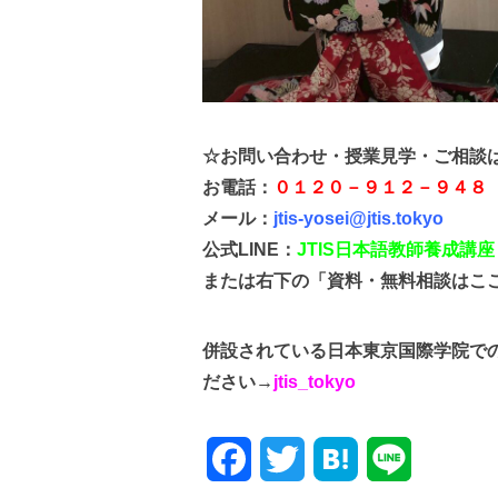
☆
お問い合わせ・授業見学・ご相談
お電話：
０１２０－９１２－９４８
メール：
jtis-yosei@jtis.tokyo
公式LINE：
J
TIS日本語教師養成
講座
または右下の「資料・無料相談はこ
併設されている日本東京国際学院での留
ださい→
jtis_tokyo
Facebook
Twitter